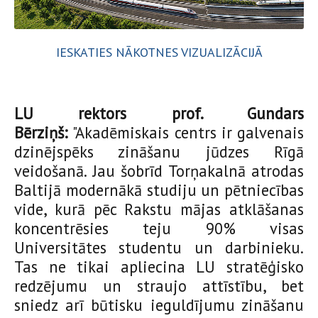
IESKATIES NĀKOTNES VIZUALIZĀCIJĀ
LU rektors prof. Gundars
Bērziņš:
"Akadēmiskais centrs ir galvenais
dzinējspēks zināšanu jūdzes Rīgā
veidošanā. Jau šobrīd Torņakalnā atrodas
Baltijā modernākā studiju un pētniecības
vide, kurā pēc Rakstu mājas atklāšanas
koncentrēsies teju 90% visas
Universitātes studentu un darbinieku.
Tas ne tikai apliecina LU stratēģisko
redzējumu un straujo attīstību, bet
sniedz arī būtisku ieguldījumu zināšanu