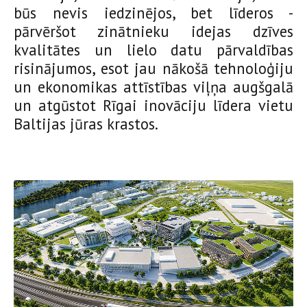
būs nevis iedzinējos, bet līderos -
pārvēršot zinātnieku idejas dzīves
kvalitātes un lielo datu pārvaldības
risinājumos, esot jau nākošā tehnoloģiju
un ekonomikas attīstības viļņa augšgalā
un atgūstot Rīgai inovāciju līdera vietu
Baltijas jūras krastos.