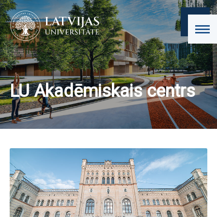
LU Akadēmiskais centrs