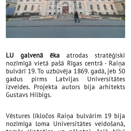
LU galvenā ēka
atrodas stratēģiski
nozīmīgā vietā pašā Rīgas centrā - Raiņa
bulvārī 19. To uzbūvēja 1869. gadā, jeb 50
gadus pirms Latvijas Universitātes
izveides. Projekta autors bija arhitekts
Gustavs Hilbigs.
Vēstures līkločos Raiņa bulvārim 19 bija
nozīmīga loma Universitātes veidošanā,