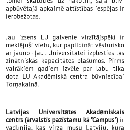
tomēr skatoties uz nākotni, šajā blīvi
apbūvētajā apkaimē attīstības iespējas ir
ierobežotas.
Jau izsens LU galvenie virzītājspēki ir
meklējuši vietu, kur papildināt vēsturisko
ar jauno - ļaut Universitātei izplesties tās
zinātniskās kapacitātes plašumos. Pirms
vairākiem gadiem izvēle par labu tika
dota LU Akadēmiskā centra būvniecībai
Torņakalnā.
Latvijas Universitātes Akadēmiskais
centrs (ārvalstīs pazīstamu kā "Campus")
ir
vadlīnija, kas virza mūsu Latviju, kura