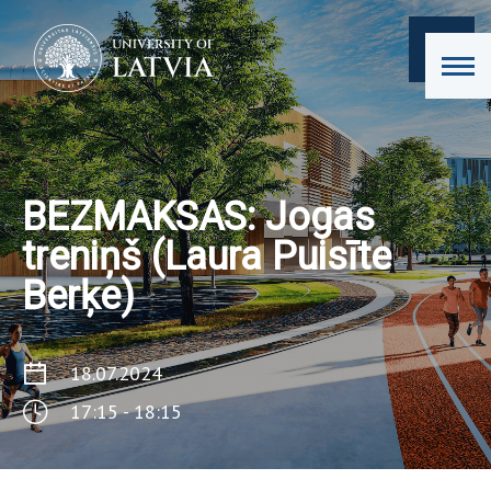
BEZMAKSAS: Jogas
treniņš (Laura Puisīte
Berķe)
18.07.2024
17:15 - 18:15