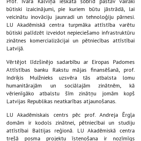
Prof. Ivara Kalviņa ieskatā šobrīd pastāv vairāki
būtiski izaicinājumi, pie kuriem būtu jāstrādā, lai
veicinātu inovāciju jaunradi un tehnoloģiju pārnesi.
LU Akadēmiskā centra turpmāka attīstība varētu
būtiski palīdzēt izveidot nepieciešamo infrastruktūru
zinātnes komercializācijai un pētniecības attīstībai
Latvijā.
Vērtējot līdzšinējo sadarbību ar Eiropas Padomes
Attīstības banku Rakstu mājas finansēšanā, prof.
Indriķis Muižnieks uzsvēra tās atbalsta lomu
humanitārajām un sociālajām zinātnēm, kā
vērienīgāko atbalstu šīm zinātņu jomām kopš
Latvijas Republikas neatkarības atjaunošanas.
LU Akadēmiskais centrs pēc prof. Andreja Ērgļa
domām ir kodols zinātnei, pētniecībai un studiju
attīstībai Baltijas reģionā. LU Akadēmiskā centra
trešā posma projektu īstenošana ir nozīmīgs