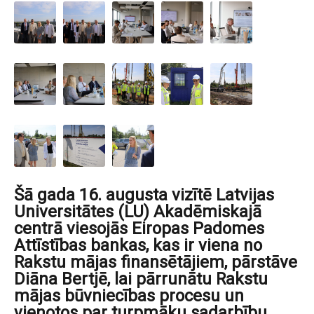
Šā gada 16. augusta vizītē Latvijas
Universitātes (LU) Akadēmiskajā
centrā viesojās Eiropas Padomes
Attīstības bankas, kas ir viena no
Rakstu mājas finansētājiem, pārstāve
Diāna Bertjē, lai pārrunātu Rakstu
mājas būvniecības procesu un
vienotos par turpmāku sadarbību