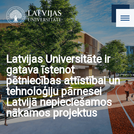
Latvijas Universitāte ir
gatava īstenot
pētniecības attīstībai un
tehnoloģiju pārnesei
Latvijā nepieciešamos
nākamos projektus