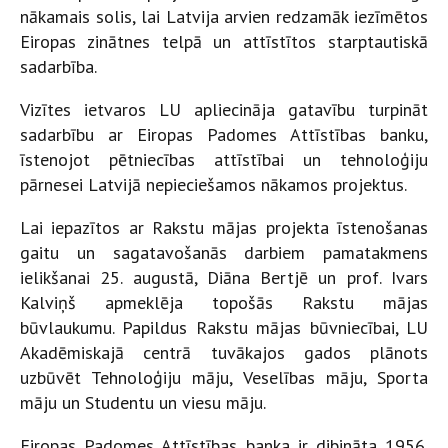
nākamais solis, lai Latvija arvien redzamāk iezīmētos
Eiropas zinātnes telpā un attīstītos starptautiskā
sadarbība.
Vizītes ietvaros LU apliecināja gatavību turpināt
sadarbību ar Eiropas Padomes Attīstības banku,
īstenojot pētniecības attīstībai un tehnoloģiju
pārnesei Latvijā nepieciešamos nākamos projektus.
Lai iepazītos ar Rakstu mājas projekta īstenošanas
gaitu un sagatavošanās darbiem pamatakmens
ielikšanai 25. augustā, Diāna Bertjē un prof. Ivars
Kalviņš apmeklēja topošās Rakstu mājas
būvlaukumu. Papildus Rakstu mājas būvniecībai, LU
Akadēmiskajā centrā tuvākajos gados plānots
uzbūvēt Tehnoloģiju māju, Veselības māju, Sporta
māju un Studentu un viesu māju.
Eiropas Padomes Attīstības banka ir dibināta 1956.