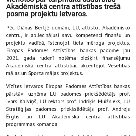
Akadēmiskā centra attīstības trešā
posma projektu ietvaros.
Pēc Diānas Bertjē domām, LU, attīstot Akadēmisko
centru, ir apliecinājusi savu kompetenci finanšu un
projektu vadībā, īstenojot liela mēroga projektus.
Eiropas Padomes Attīstības bankas padome jau
2021. gada rudenī nolēma piešķirt finansējumu
Akadēmiskā centra attīstībai, akcentējot Veselības
mājas un Sporta mājas projektus.
Vīzītes ietvaros Eiropas Padomes Attīstības bankas
pārstāvi uzņēma LU padomes priekšēdētājs prof.
Ivars Kalviņš, LU rektors prof. Indriķis Muižnieks, LU
Stratēģijas padomes priekšsēdētājs prof. Andrejs
Ērglis un LU Akadēmiskā centra attīstības
programmas komanda.