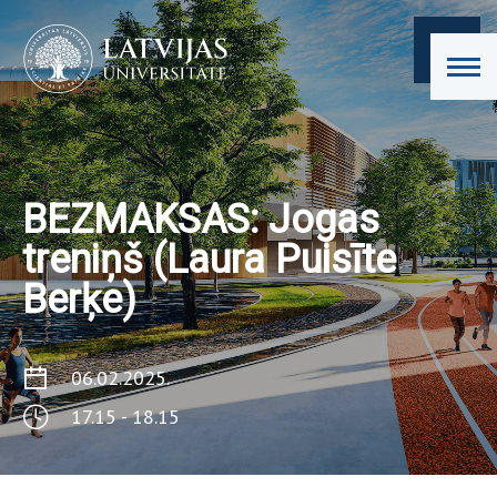
BEZMAKSAS: Jogas
treniņš (Laura Puisīte
Berķe)
06.02.2025.
17.15 - 18.15